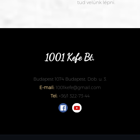
tud velünk lépni.
1001 Kefe Bt.
Budapest 1074 Budapest, Dob. u. 3.
E-mail:
1001kefe@gmail.com
Tel:
+36/1 322-73-44