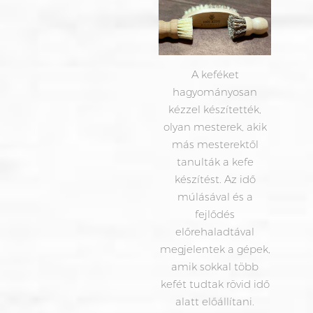
A keféket
hagyományosan
kézzel készítették,
olyan mesterek, akik
más mesterektől
tanulták a kefe
készítést. Az idő
múlásával és a
fejlődés
előrehaladtával
megjelentek a gépek,
amik sokkal több
kefét tudtak rövid idő
alatt előállítani.