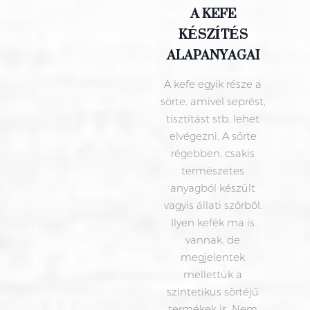
A KEFE
KÉSZÍTÉS
ALAPANYAGAI
A kefe egyik része a
sörte, amivel seprést,
tisztítást stb. lehet
elvégezni. A sörte
régebben, csakis
természetes
anyagból készült
vagyis állati szőrből.
Ilyen kefék ma is
vannak, de
megjelentek
mellettük a
szintetikus sörtéjű
termékek is. Nem