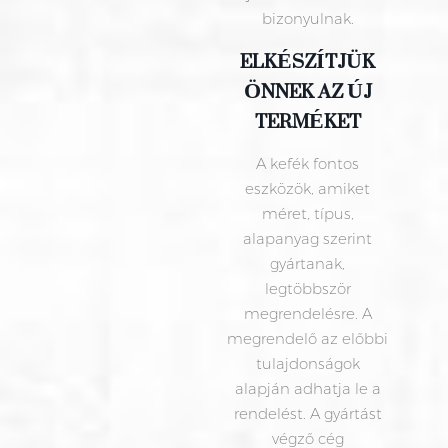
bizonyulnak.
ELKÉSZÍTJÜK
ÖNNEK AZ ÚJ
TERMÉKET
A kefék fontos
eszközök, amiket
méret, típus,
alapanyag szerint
gyártanak,
legtöbbször
megrendelésre. A
megrendelő az előbbi
tulajdonságok
alapján adhatja le a
rendelést. A gyártást
végző cég