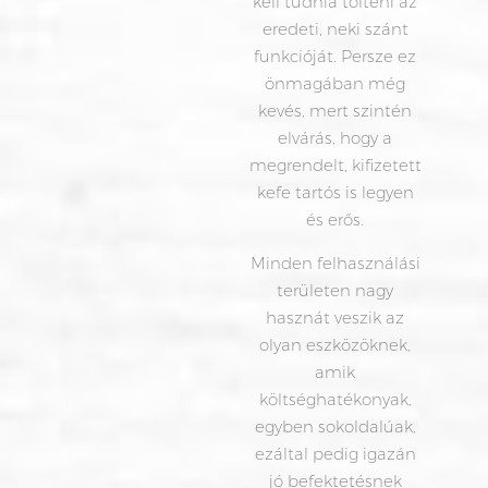
kell tudnia tölteni az
eredeti, neki szánt
funkcióját. Persze ez
önmagában még
kevés, mert szintén
elvárás, hogy a
megrendelt, kifizetett
kefe tartós is legyen
és erős.
Minden felhasználási
területen nagy
hasznát veszik az
olyan eszközöknek,
amik
költséghatékonyak,
egyben sokoldalúak,
ezáltal pedig igazán
jó befektetésnek