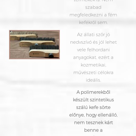
szabad
megfeledkezni a fém
kefékről sem.
Az állati szőr jó
nedvszívó és jól lehet
vele felhordani
anyagokat, ezért a
kozmetikai,
művészeti célokra
ideális.
A polimerekből
készült szintetikus
szálú kefe sörte
előnye, hogy ellenálló,
nem tesznek kárt
benne a