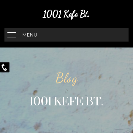
1001 Kefe Bt.
MENÜ
Blog
1001 KEFE BT.
//