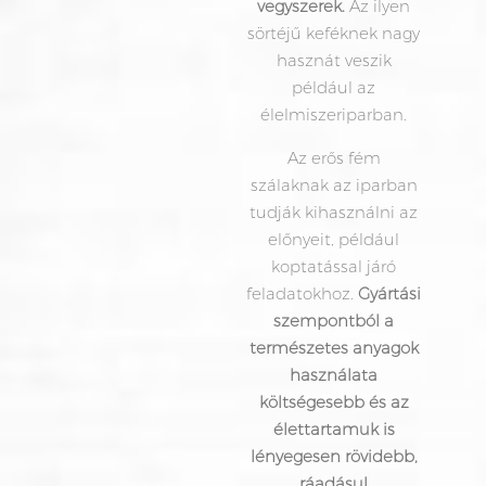
vegyszerek.
Az ilyen
sörtéjű keféknek nagy
hasznát veszik
például az
élelmiszeriparban.
Az erős fém
szálaknak az iparban
tudják kihasználni az
előnyeit, például
koptatással járó
feladatokhoz.
Gyártási
szempontból a
természetes anyagok
használata
költségesebb és az
élettartamuk is
lényegesen rövidebb,
ráadásul