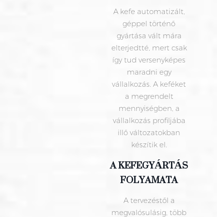
A kefe automatizált,
géppel történő
gyártása vált mára
elterjedtté, mert csak
így tud versenyképes
maradni egy
vállalkozás. A keféket
a megrendelt
mennyiségben, a
vállalkozás profiljába
illő változatokban
készítik el.
A KEFEGYÁRTÁS
FOLYAMATA
A tervezéstől a
megvalósulásig, több