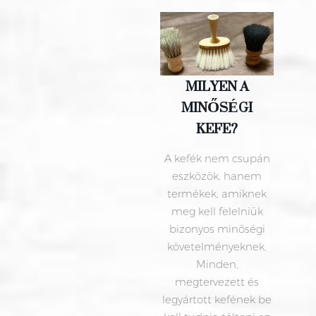
MILYEN A
MINŐSÉGI
KEFE?
A kefék nem csupán
eszközök, hanem
termékek, amiknek
meg kell felelniük
bizonyos minőségi
követelményeknek.
Minden,
megtervezett és
legyártott kefének be