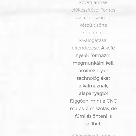
követi annak
előkészítése. Fontos
az állati szőrből
készült sörte
szálainak
kiválogatása,
elrendezése.
A kefe
nyelét formázni,
megmunkálni kell,
amihez olyan
technológiákat
alkalmaznak,
alapanyagtól
függően, mint a CNC
marás, a csiszolás, de
fúrni és önteni is
kellhet.
A következő lépés a