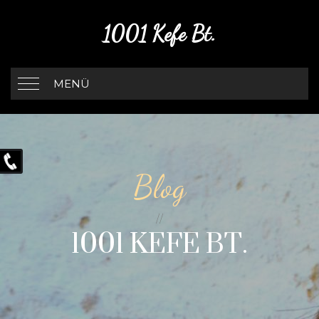
1001 Kefe Bt.
MENÜ
Blog
1001 KEFE BT.
//