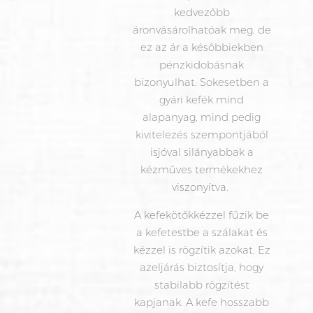
kedvezőbb
áronvásárolhatóak meg, de
ez az ár a későbbiekben
pénzkidobásnak
bizonyulhat. Sokesetben a
gyári kefék mind
alapanyag, mind pedig
kivitelezés szempontjából
isjóval silányabbak a
kézműves termékekhez
viszonyítva.
A
kefekötők
kézzel fűzik be
a kefetestbe a szálakat és
kézzel is rögzítik azokat. Ez
azeljárás biztosítja, hogy
stabilabb rögzítést
kapjanak. A kefe hosszabb