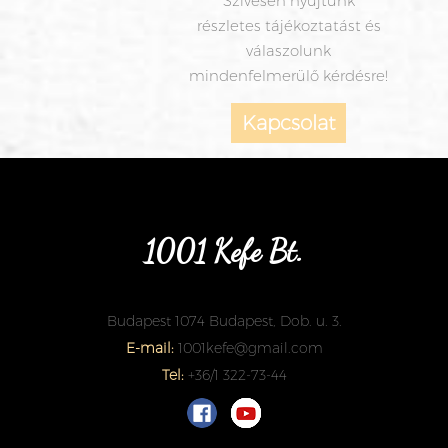
Szívesen nyújtunk
részletes tájékoztatást és
válaszolunk
mindenfelmerülő kérdésre!
Kapcsolat
1001 Kefe Bt.
Budapest 1074 Budapest, Dob. u. 3.
E-mail:
1001kefe@gmail.com
Tel:
+36/1 322-73-44