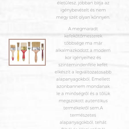
életűlesz, jobban bírja az
igénybevételt és nem
megy szét olyan könnyen.
A megmaradt
kefekötő
mesterek
többsége ma már
alkalmazkodott a modern
kor igényeihez és
szintemindenféle kefét
elkészít a legváltozatosabb
alapanyagokból. Emellett
azonbannem mondanak
le a minőségről és a tőlük
megszokott autentikus
termékekről sem.A
természetes
alapanyagokból, tehát