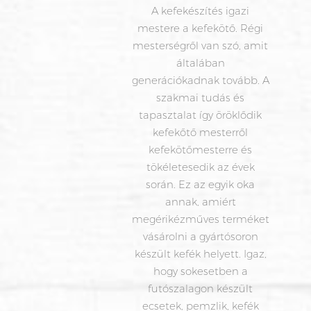
A kefekészítés igazi
mestere a
kefekötő
. Régi
mesterségről van szó, amit
általában
generációkadnak tovább. A
szakmai tudás és
tapasztalat így öröklődik
kefekőtő
mesterről
kefekötő
mesterre és
tökéletesedik az évek
során. Ez az egyik oka
annak, amiért
megérikézműves terméket
vásárolni a gyártósoron
készült kefék helyett. Igaz,
hogy sokesetben a
futószalagon készült
ecsetek, pemzlik, kefék