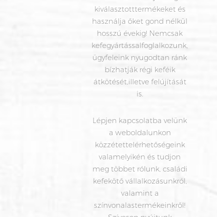
kiválasztotttermékeket és
használja őket gond nélkül
hosszú évekig! Nemcsak
kefegyártássalfoglalkozunk,
ügyfeleink nyugodtan ránk
bízhatják régi keféik
átkötését,illetve felújítását
is.
Lépjen kapcsolatba velünk
a weboldalunkon
közzétettelérhetőségeink
valamelyikén és tudjon
meg többet rólunk, családi
kefekötő
vállalkozásunkról,
valamint a
színvonalastermékeinkről!