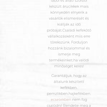
fából és állati szőrből
készült árucikkek mais
könnyedén elnyerik a
vásárlók elismerését és
kiállják az idő
próbáját.Családi
kefekötő
vállalkozásként miis erre
törekszünk. Forduljon
hozzánk bizalommal és
ismerje meg
termékeinket,ha valódi
minőséget keres!
Garantáljuk, hogy az
általunk készített
kefékben,
pemzlikben,hajkefékben,
ecsetekben
nem fog
csalódni! Rendelje meg a