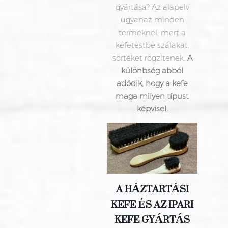
gyártása? Az alapelv
ugyanaz minden
terméknél, mert a
kefetestbe szálakat,
sörtéket rögzítenek.
A
különbség abból
adódik, hogy a kefe
maga milyen típust
képvisel.
A HÁZTARTÁSI
KEFE ÉS AZ IPARI
KEFE GYÁRTÁS