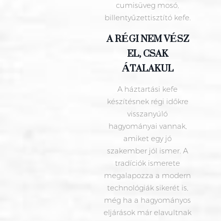
cumisüveg mosó,
billentyűzettisztító kefe.
A RÉGI NEM VÉSZ
EL, CSAK
ÁTALAKUL
A háztartási kefe
készítésnek régi időkre
visszanyúló
hagyományai vannak,
amiket egy jó
szakember jól ismer. A
tradíciók ismerete
megalapozza a modern
technológiák sikerét is,
még ha a hagyományos
eljárások már elavultnak