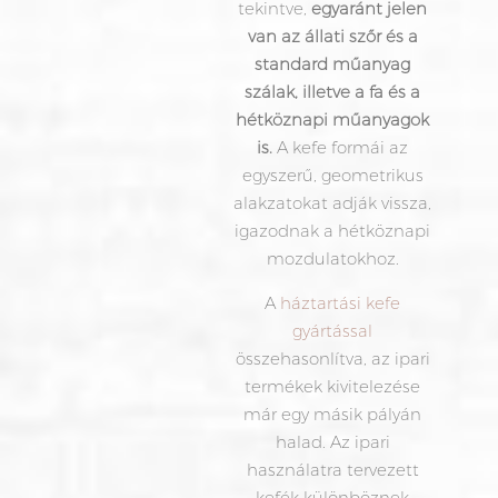
tekintve,
egyaránt jelen
van az állati szőr és a
standard műanyag
szálak, illetve a fa és a
hétköznapi műanyagok
is.
A kefe formái az
egyszerű, geometrikus
alakzatokat adják vissza,
igazodnak a hétköznapi
mozdulatokhoz.
A
háztartási kefe
gyártással
összehasonlítva, az ipari
termékek kivitelezése
már egy másik pályán
halad. Az ipari
használatra tervezett
kefék különböznek