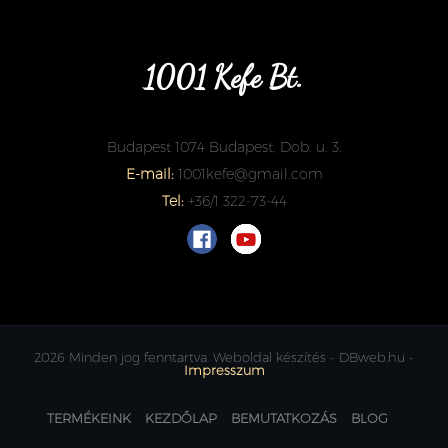
1001 Kefe Bt.
Budapest 1074 Budapest, Dob. u. 3.
E-mail:
1001kefe@gmail.com
Tel:
+36/1 322-73-44
2026 Minden jog fenntartva. Weboldal készítés - DBweb.hu -
Impresszum
TERMÉKEINK
KEZDŐLAP
BEMUTATKOZÁS
BLOG