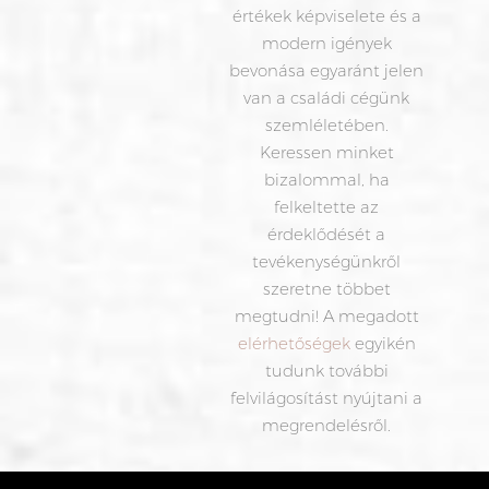
értékek képviselete és a
modern igények
bevonása egyaránt jelen
van a családi cégünk
szemléletében.
Keressen minket
bizalommal, ha
felkeltette az
érdeklődését a
tevékenységünkről
szeretne többet
megtudni! A megadott
elérhetőségek
egyikén
tudunk további
felvilágosítást nyújtani a
megrendelésről.