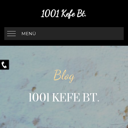
1001 Kefe Bt.
MENÜ
Blog
1001 KEFE BT.
//